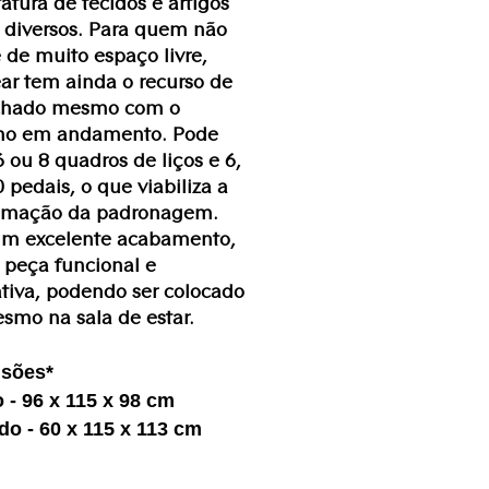
tura de tecidos e artigos
s diversos. Para quem não
 de muito espaço livre,
ear tem ainda o recurso de
echado mesmo com o
lho em andamento. Pode
 6 ou 8 quadros de liços e 6,
0 pedais, o que viabiliza a
amação da padronagem.
m excelente acabamento,
peça funcional e
tiva, podendo ser colocado
smo na sala de estar.
sões*
 - 96 x 115 x 98 cm
o - 60 x 115 x 113 cm