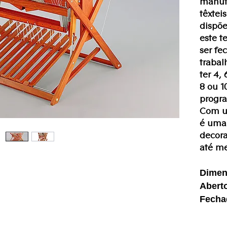
manufa
têxtei
dispõe
este t
ser f
traba
ter 4,
8 ou 1
progr
Com u
é uma 
decora
até me
Dimen
Aberto
Fechad