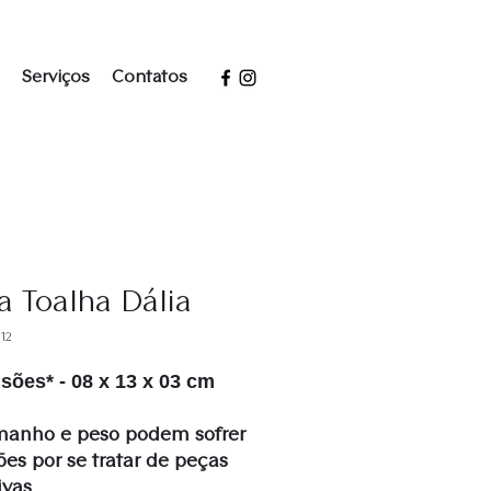
Serviços
Contatos
a Toalha Dália
12
ões* - 08 x 13 x 03 cm
manho e peso podem sofrer
ões por se tratar de peças
ivas