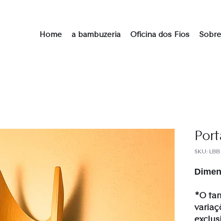
Home
a bambuzeria
Oficina dos Fios
Sobre
Port
SKU: LBB 
Dimens
*O ta
variaç
exclus