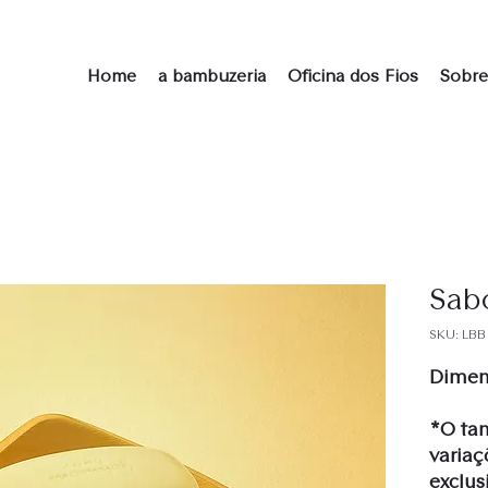
Home
a bambuzeria
Oficina dos Fios
Sobre
Sab
SKU: LBB 
Dimens
*O ta
variaç
exclus