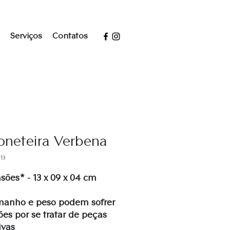
Serviços
Contatos
oneteira Verbena
13
ões* - 13 x 09 x 04 cm
manho e peso podem sofrer
ões por se tratar de peças
ivas