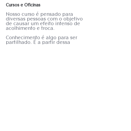
Cursos e Oficinas
Nosso curso é pensado para
diversas pessoas com o objetivo
de causar um efeito intenso de
acolhimento e troca.
Conhecimento é algo para ser
partilhado. É a partir dessa
perspectiva, de um novo
conhecimento que o artista Paulo
Bustamante expande nossa
capacidade de enxergar soluções,
nos faz ter uma mente mais
criativa e aumenta a frequência
de ideias inovadoras.
``Desejo que meus ensinamentos
chegue até você e que possa de
alguma maneira, fazê-lo repensar
o conceito de nação, através de
uma imersão que o faça
compreender a forma simples de
trabalhar e mudar o país.``
Ele atribui sua habilidade de
artesão com as palavras Mas