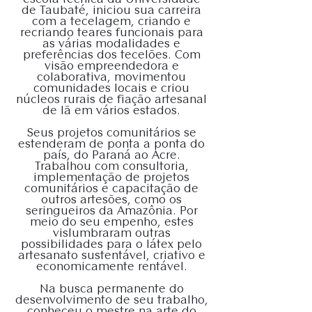
de Taubaté, iniciou sua carreira
com a tecelagem, criando e
recriando teares funcionais para
as várias modalidades e
preferências dos tecelões. Com
visão empreendedora e
colaborativa, movimentou
comunidades locais e criou
núcleos rurais de fiação artesanal
de lã em vários estados.
Seus projetos comunitários se
estenderam de ponta a ponta do
país, do Paraná ao Acre.
Trabalhou com consultoria,
implementação de projetos
comunitários e capacitação de
outros artesões, como os
seringueiros da Amazônia. Por
meio do seu empenho, estes
vislumbraram outras
possibilidades para o látex pelo
artesanato sustentável, criativo e
economicamente rentável.
Na busca permanente do
desenvolvimento de seu trabalho,
conheceu o mestre na arte do