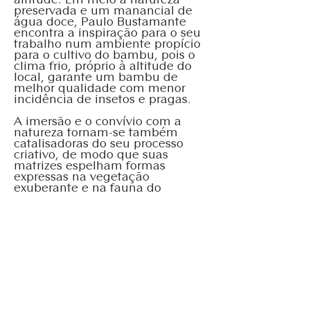
altitude. Em meio á natureza
preservada e um manancial de
água doce, Paulo Bustamante
encontra a inspiração para o seu
trabalho num ambiente propício
para o cultivo do bambu, pois o
clima frio, próprio à altitude do
local, garante um bambu de
melhor qualidade com menor
incidência de insetos e pragas.
A imersão e o convívio com a
natureza tornam-se também
catalisadoras do seu processo
criativo, de modo que suas
matrizes espelham formas
expressas na vegetação
exuberante e na fauna do
entorno de seu ateliê.
Saiba mais sobre os modelos
disponíveis no nosso site. Em
breve, A Bambuzeria ganhará um
novo showroom para melhor
recebê-los.